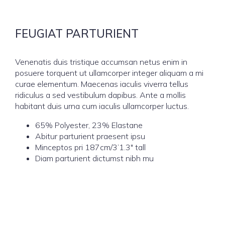
FEUGIAT PARTURIENT
Venenatis duis tristique accumsan netus enim in
posuere torquent ut ullamcorper integer aliquam a mi
curae elementum. Maecenas iaculis viverra tellus
ridiculus a sed vestibulum dapibus. Ante a mollis
habitant duis urna cum iaculis ullamcorper luctus.
65% Polyester, 23% Elastane
Abitur parturient praesent ipsu
Minceptos pri 187cm/3’1.3″ tall
Diam parturient dictumst nibh mu